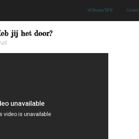
VERWONDER
COGNI
eb jij het door?
1:25