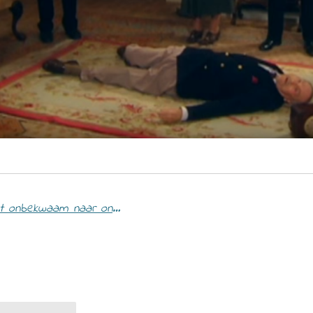
Leerstadia van Maslow, van onbewust onbekwaam naar onbewust bekwaam.