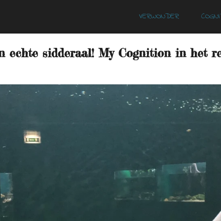
VERWONDER
COGNI
echte sidderaal! My Cognition in het real