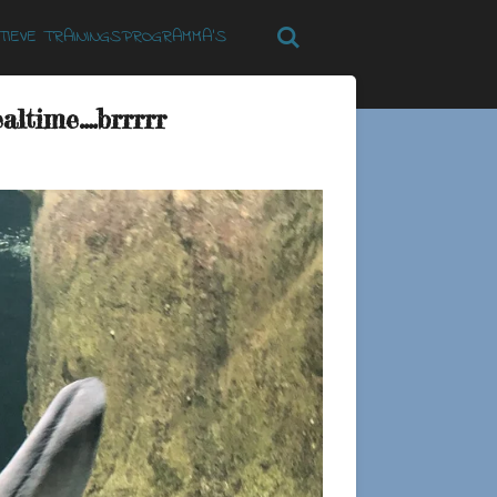
TIEVE TRAININGSPROGRAMMA’S
time....brrrrr