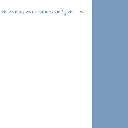
Ons brein, een ingewikkelde massa, maar stuurbaar bij de juiste benadering!
»