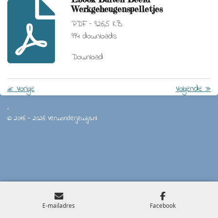
Werkgeheugenspelletjes
PDF – 926,5 KB
994 downloads
Download
«
Vorige
Volgende
»
.
© 2016 - 2026 Verwonderjewijs.nl
E-mailadres
Facebook