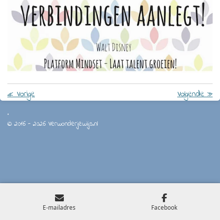
«
Vorige
Volgende
»
.
© 2016 - 2026 Verwonderjewijs.nl
E-mailadres
Facebook