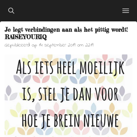
Ga
direct
naar
Je legt verbindingen aan als het pittig wordt!
de
RAISEYOURIQ
hoofdinhoud
Gepubliceerd op 14 september 2019 om 22:19